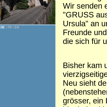
Wir senden 
"GRUSS aus
Ursula" an u
DE
Ι
FR
Ι
EN
Freunde und 
die sich für 
Bisher kam u
vierzigseiti
Neu sieht d
(nebenstehen
grösser, ein 