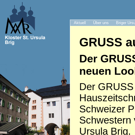
Aktuell
Über uns
Briger Urs
GRUSS au
Der GRUS
neuen Loo
Der GRUSS i
Hauszeitschr
Schweizer P
Schwestern 
Ursula Brig.