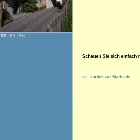
DE
Ι
FR
Ι
EN
Schauen Sie sich einfach 
««
zurück zur Startseite