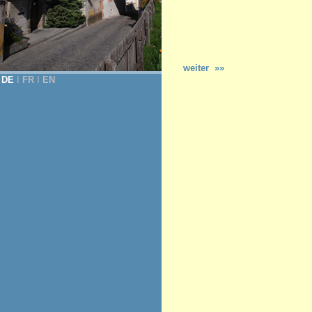
weiter »»
DE
Ι
FR
Ι
EN