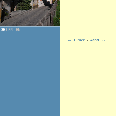
DE
Ι
FR
Ι
EN
«« zurück
-
weiter »»