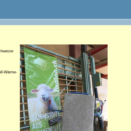
chweizer
oll-Wärme-