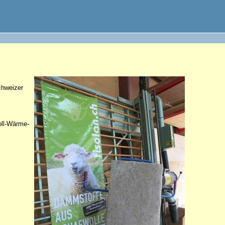
chweizer
oll-Wärme-