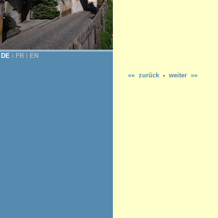
DE
Ι
FR
Ι
EN
«« zurück
-
weiter »»