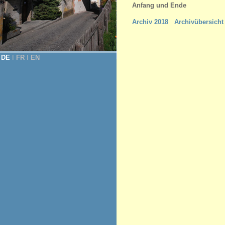
Anfang und Ende
Archiv 2018
Archivübersicht
DE
Ι
FR
Ι
EN