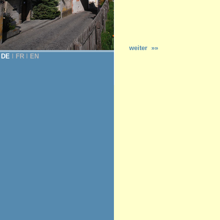
weiter »»
DE
Ι
FR
Ι
EN