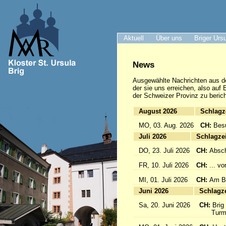
Aktuell
Über uns
Briger Urs
News
Ausgewählte Nachrichten
aus d
der sie uns erreichen, also auf
der Schweizer Provinz zu berich
August 2026
Sc
MO, 03. Aug. 2026
CH:
Bes
Juli 2026
Sc
DO, 23. Juli 2026
CH:
Absch
FR, 10. Juli 2026
CH:
... v
MI, 01. Juli 2026
CH:
Am Br
Juni 2026
Sc
Sa, 20. Juni 2026
CH:
Brig
Turmfü