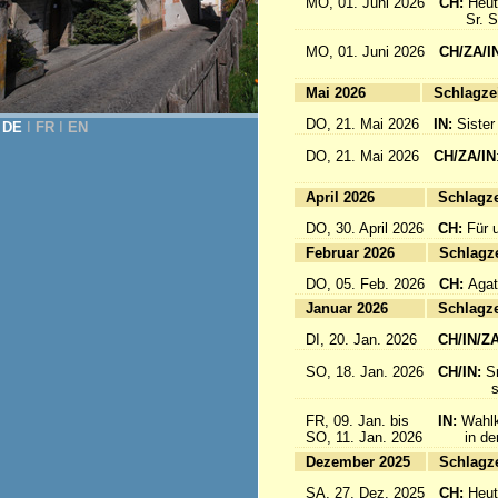
MO, 01. Juni 2026
CH:
Heut
Sr. Sab
MO, 01. Juni 2026
CH/ZA/I
for 
Mai 2026
Sc
DO, 21. Mai 2026
IN:
Sister
DE
Ι
FR
Ι
EN
DO, 21. Mai 2026
CH/ZA/IN
für da
April 2026
Sc
DO, 30. April 2026
CH:
Für 
Februar 2026
Sc
DO, 05. Feb. 2026
CH:
Agat
Januar 2026
Sc
DI, 20. Jan. 2026
CH/IN/Z
SO, 18. Jan. 2026
CH/IN:
S
sind a
FR, 09. Jan. bis
IN:
Wahlk
SO, 11. Jan. 2026
in der 
Dezember 2025
Sc
SA, 27. Dez. 2025
CH:
Heut