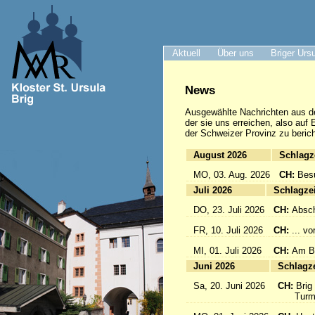
Aktuell
Über uns
Briger Urs
News
Ausgewählte Nachrichten
aus d
der sie uns erreichen, also auf
der Schweizer Provinz zu berich
August 2026
Sc
MO, 03. Aug. 2026
CH:
Bes
Juli 2026
Sc
DO, 23. Juli 2026
CH:
Absch
FR, 10. Juli 2026
CH:
... v
MI, 01. Juli 2026
CH:
Am Br
Juni 2026
Sc
Sa, 20. Juni 2026
CH:
Brig
Turmfü