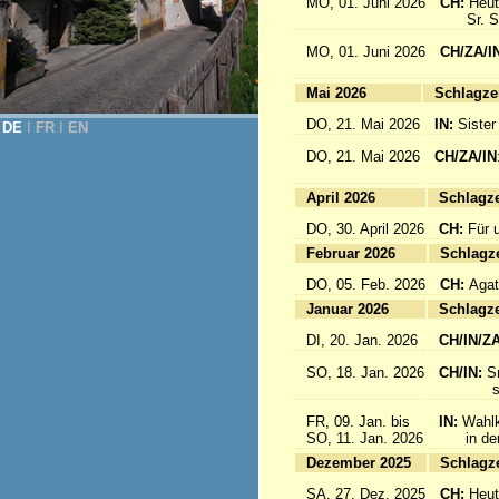
MO, 01. Juni 2026
CH:
Heut
Sr. Sab
MO, 01. Juni 2026
CH/ZA/I
for 
Mai 2026
Sc
DO, 21. Mai 2026
IN:
Sister
DE
Ι
FR
Ι
EN
DO, 21. Mai 2026
CH/ZA/IN
für da
April 2026
Sc
DO, 30. April 2026
CH:
Für 
Februar 2026
Sc
DO, 05. Feb. 2026
CH:
Agat
Januar 2026
Sc
DI, 20. Jan. 2026
CH/IN/Z
SO, 18. Jan. 2026
CH/IN:
S
sind a
FR, 09. Jan. bis
IN:
Wahlk
SO, 11. Jan. 2026
in der 
Dezember 2025
Sc
SA, 27. Dez. 2025
CH:
Heut