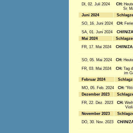
DI, 02. Juli 2024
CH:
Heute
Sr. Mari
Juni 2024
Sc
SO, 16. Juni 2024
CH:
Feri
SA, 01. Juni 2024
CH/IN/Z
Mai 2024
Sc
FR, 17. Mai 2024
CH/IN/ZA
flieg
SO, 05. Mai 2024
CH:
Heute
FR, 03. Mai 2024
CH:
Tag d
im Gäst
Februar 2024
Sc
MO, 05. Feb. 2024
CH:
"Rit
Dezember 2023
Sc
FR, 22. Dez. 2023
CH:
Weih
Violinkl
November 2023
Sc
DO, 30. Nov. 2023
CH/IN/Z
Abrei