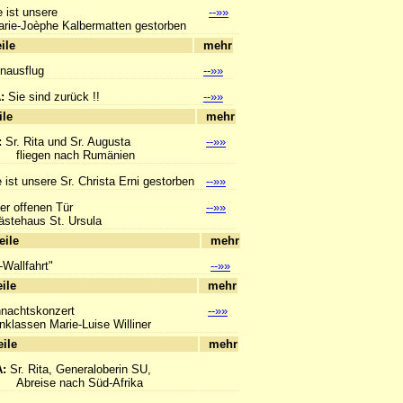
 ist unsere
--»»
e-Joèphe Kalbermatten gestorben
hlagzeile
mehr
enausflug
--»»
A:
Sie sind zurück !!
--»»
hlagzeile
mehr
:
Sr. Rita und Sr. Augusta
--»»
en nach Rumänien
 ist unsere Sr. Christa Erni gestorben
--»»
er offenen Tür
--»»
ehaus St. Ursula
hlagzeile
mehr
i-Wallfahrt"
--»»
hlagzeile
mehr
nachtskonzert
--»»
assen Marie-Luise Williner
hlagzeile
mehr
A:
Sr. Rita, Generaloberin SU,
se nach Süd-Afrika