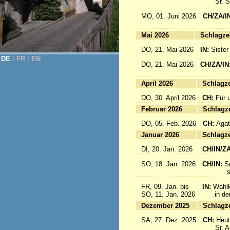
Sr. Sab
MO, 01. Juni 2026
CH/ZA/I
for 
Mai 2026
Sc
DO, 21. Mai 2026
IN:
Sister
DE
Ι
FR
Ι
EN
DO, 21. Mai 2026
CH/ZA/IN
für da
April 2026
Sc
DO, 30. April 2026
CH:
Für 
Februar 2026
Sc
DO, 05. Feb. 2026
CH:
Agat
Januar 2026
Sc
DI, 20. Jan. 2026
CH/IN/Z
SO, 18. Jan. 2026
CH/IN:
S
sind a
FR, 09. Jan. bis
IN:
Wahlk
SO, 11. Jan. 2026
in der 
Dezember 2025
Sc
SA, 27. Dez. 2025
CH:
Heut
Sr. Aqu