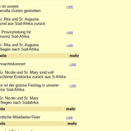
 ist unsere
--»»
ella Gurten gestorben
r. Rita und Sr. Augusta
us Süd-Afrika zurück
 Provinzleitung für
--»»
vinz Süd-Afrika
r. Rita und Sr. Augusta
--»»
n nach Süd-Afrika
hlagzeile
mehr
hnachtskonzert
--»»
Sr. Nicole und Sr. Mary sind voll
r Eindrücke zurück aus S-Afrika
e ist der grosse Festtag in unserer
--»»
z Süd-Afrika
Sr. Nicole und Sr. Mary
n nach Südafrika
hlagzeile
mehr
tliche Mitarbeiter-Feier
--»»
hlagzeile
mehr