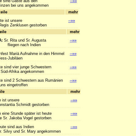
e sind Gäste aus den
--»»
en bei uns angekommen
hlagzeile
mehr
te ist unsere
--»»
gis Zenklusen gestorben
hlagzeile
mehr
A:
Sr. Rita und Sr. Augusta
--»»
en nach Indien
hfest Mariä Aufnahme in den Himmel
--»»
s-Jubiläen
e sind vier junge Schwestern
--»»
d-Afrika angekommen
te sind 2 Schwestern aus Rumänien
--»»
 eingetroffen
hlagzeile
mehr
 ist unsere
--»»
tantia Schmidt gestorben
eine Stunde später ist heute
--»»
r. Jakoba Vogel gestorben
ute sind aus Indien
--»»
vy und Sr. Mary angekommen