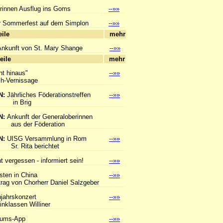
rinnen Ausflug ins Goms
--»»
 Sommerfest auf dem Simplon
--»»
hlagzeile
mehr
Ankunft von St. Mary Shange
--»»
hlagzeile
mehr
ht hinaus"
--»»
Vernissage
N:
Jährliches Föderationstreffen
--»»
Brig
N:
Ankunft der Generaloberinnen
er Föderation
N:
UISG Versammlung in Rom
--»»
ita berichtet
t vergessen - informiert sein!
--»»
sten in China
--»»
 von Chorherr Daniel Salzgeber
hjahrskonzert
--»»
lassen Williner
tums-App
--»»