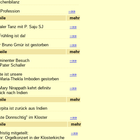
enbilanz
 Profession
--»»
hlagzeile
mehr
aler Tanz mit P. Saju SJ
--»»
rühling ist da!
--»»
r Bruno Gmür ist gestorben
--»»
hlagzeile
mehr
minenter Besuch
--»»
ter Schaller
e ist unsere
--»»
ia-Thekla Imboden gestorben
Mary Nirappath kehrt definitv
--»»
 nach Indien
hlagzeile
mehr
Arpita ist zurück aus Indien
ste Donnschtig" im Kloster
--»»
hlagzeile
mehr
ristig mitgeteilt:
--»»
Orgelkonzert in der Klosterkirche