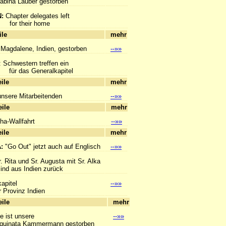
ina Lauber gestorben
N:
Chapter delegates left
their home
hlagzeile
mehr
 Magdalene, Indien, gestorben
--»»
: Schwestern treffen ein
s Generalkapitel
hlagzeile
mehr
unsere Mitarbeitenden
--»»
hlagzeile
mehr
ha-Wallfahrt
--»»
hlagzeile
mehr
A:
"Go Out" jetzt auch auf Englisch
--»»
r. Rita und Sr. Augusta mit Sr. Alka
us Indien zurück
apitel
--»»
Provinz Indien
hlagzeile
mehr
e ist unsere
--»»
inata Kammermann gestorben