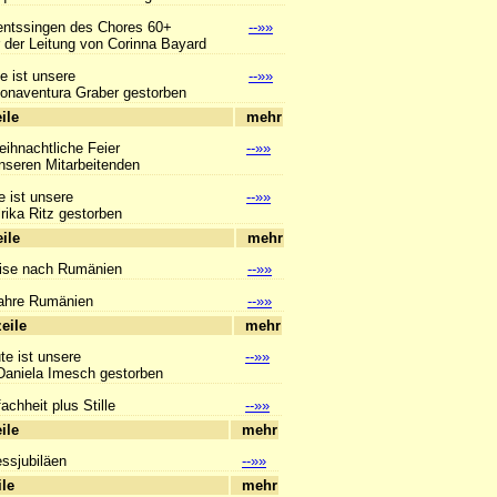
ntssingen des Chores 60+
--»»
er Leitung von Corinna Bayard
e ist unsere
--»»
aventura Graber gestorben
hlagzeile
mehr
eihnachtliche Feier
--»»
eren Mitarbeitenden
e ist unsere
--»»
ka Ritz gestorben
hlagzeile
mehr
ise nach Rumänien
--»»
ahre Rumänien
--»»
hlagzeile
mehr
te ist unsere
--»»
niela Imesch gestorben
achheit plus Stille
--»»
hlagzeile
mehr
essjubiläen
--»»
hlagzeile
mehr