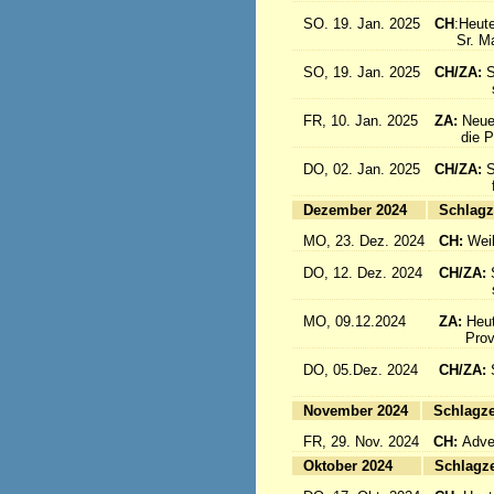
SO. 19. Jan. 2025
CH
:Heute
Sr. Marc
SO, 19. Jan. 2025
CH/ZA:
S
sind a
FR, 10. Jan. 2025
ZA:
Neue
die Pro
DO, 02. Jan. 2025
CH/ZA:
S
fliege
Dezember 2024
Sc
MO, 23. Dez. 2024
CH:
Wei
DO, 12. Dez. 2024
CH/ZA:
schöne
MO, 09.12.2024
ZA:
Heut
Provin
DO, 05.Dez. 2024
CH/ZA:
fliege
November 2024
Sc
FR, 29. Nov. 2024
CH:
Adven
Oktober 2024
Sc