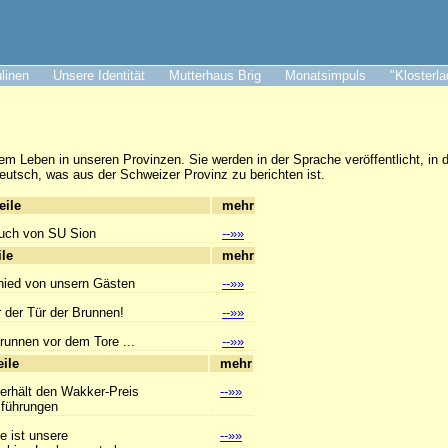
ulinen
Unsere Identität
Mutterhaus Brig
Monatsimpuls
"Klosterl
em Leben in unseren Provinzen. Sie werden in der Sprache veröffentlicht, in d
eutsch, was aus der Schweizer Provinz zu berichten ist.
hlagzeile
mehr
uch von SU Sion
--»»
hlagzeile
mehr
ied von unsern Gästen
--»»
or der Tür der Brunnen!
--»»
unnen vor dem Tore ...
--»»
hlagzeile
mehr
 erhält den Wakker-Preis
--»»
hrungen
e ist unsere
--»»