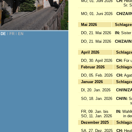
MO, 01. Juni 2026
CH:
Heut
Sr. Sab
MO, 01. Juni 2026
CH/ZA/I
for 
Mai 2026
Sc
DO, 21. Mai 2026
IN:
Sister
DE
Ι
FR
Ι
EN
DO, 21. Mai 2026
CH/ZA/IN
für da
April 2026
Sc
DO, 30. April 2026
CH:
Für 
Februar 2026
Sc
DO, 05. Feb. 2026
CH:
Agat
Januar 2026
Sc
DI, 20. Jan. 2026
CH/IN/Z
SO, 18. Jan. 2026
CH/IN:
S
sind a
FR, 09. Jan. bis
IN:
Wahlk
SO, 11. Jan. 2026
in der 
Dezember 2025
Sc
SA, 27. Dez. 2025
CH:
Heut