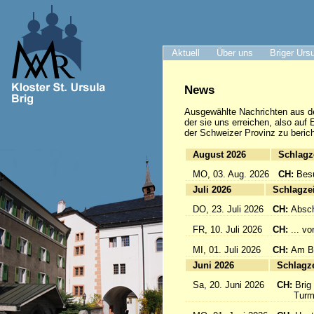
Aktuell
Über uns
Briger Urs
News
Ausgewählte Nachrichten
aus d
der sie uns erreichen, also auf
der Schweizer Provinz zu berich
August 2026
Sc
MO, 03. Aug. 2026
CH:
Bes
Juli 2026
Sc
DO, 23. Juli 2026
CH:
Absch
FR, 10. Juli 2026
CH:
... v
MI, 01. Juli 2026
CH:
Am Br
Juni 2026
Sc
Sa, 20. Juni 2026
CH:
Brig
Turmfü