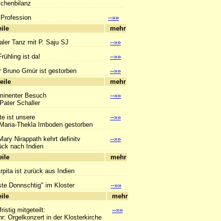
enbilanz
 Profession
--»»
hlagzeile
mehr
aler Tanz mit P. Saju SJ
--»»
rühling ist da!
--»»
r Bruno Gmür ist gestorben
--»»
hlagzeile
mehr
minenter Besuch
--»»
ter Schaller
e ist unsere
--»»
ia-Thekla Imboden gestorben
Mary Nirappath kehrt definitv
--»»
 nach Indien
hlagzeile
mehr
Arpita ist zurück aus Indien
ste Donnschtig" im Kloster
--»»
hlagzeile
mehr
ristig mitgeteilt:
--»»
Orgelkonzert in der Klosterkirche