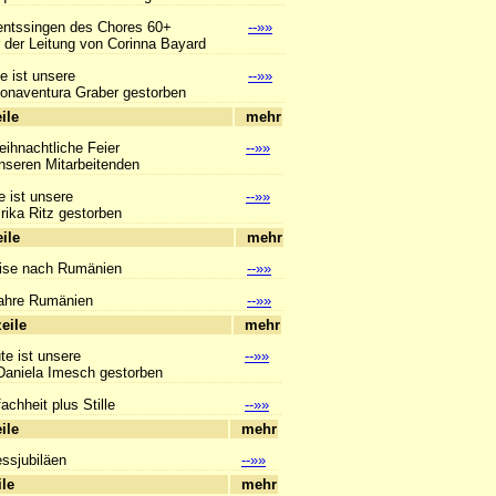
ntssingen des Chores 60+
--»»
er Leitung von Corinna Bayard
e ist unsere
--»»
aventura Graber gestorben
hlagzeile
mehr
eihnachtliche Feier
--»»
eren Mitarbeitenden
e ist unsere
--»»
ka Ritz gestorben
hlagzeile
mehr
ise nach Rumänien
--»»
ahre Rumänien
--»»
hlagzeile
mehr
te ist unsere
--»»
niela Imesch gestorben
achheit plus Stille
--»»
hlagzeile
mehr
essjubiläen
--»»
hlagzeile
mehr