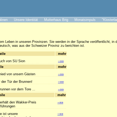
ulinen
Unsere Identität
Mutterhaus Brig
Monatsimpuls
"Klosterl
em Leben in unseren Provinzen. Sie werden in der Sprache veröffentlicht, in d
eutsch, was aus der Schweizer Provinz zu berichten ist.
hlagzeile
mehr
uch von SU Sion
--»»
hlagzeile
mehr
ied von unsern Gästen
--»»
or der Tür der Brunnen!
--»»
unnen vor dem Tore ...
--»»
hlagzeile
mehr
 erhält den Wakker-Preis
--»»
hrungen
e ist unsere
--»»