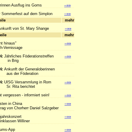
rinnen Ausflug ins Goms
--»»
 Sommerfest auf dem Simplon
--»»
hlagzeile
mehr
Ankunft von St. Mary Shange
--»»
hlagzeile
mehr
ht hinaus"
--»»
Vernissage
N:
Jährliches Föderationstreffen
--»»
Brig
N:
Ankunft der Generaloberinnen
er Föderation
N:
UISG Versammlung in Rom
--»»
ita berichtet
t vergessen - informiert sein!
--»»
sten in China
--»»
 von Chorherr Daniel Salzgeber
hjahrskonzert
--»»
lassen Williner
tums-App
--»»