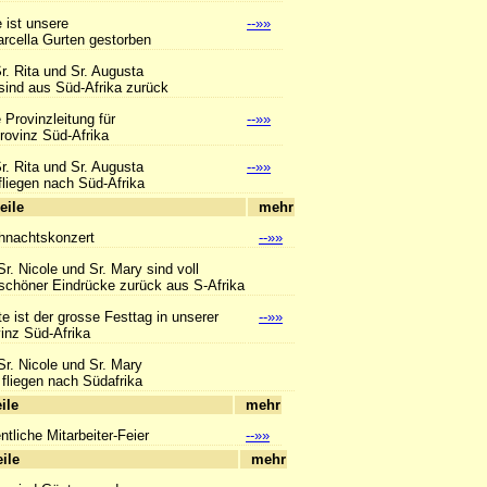
 ist unsere
--»»
ella Gurten gestorben
r. Rita und Sr. Augusta
us Süd-Afrika zurück
 Provinzleitung für
--»»
vinz Süd-Afrika
r. Rita und Sr. Augusta
--»»
n nach Süd-Afrika
hlagzeile
mehr
hnachtskonzert
--»»
Sr. Nicole und Sr. Mary sind voll
r Eindrücke zurück aus S-Afrika
e ist der grosse Festtag in unserer
--»»
z Süd-Afrika
Sr. Nicole und Sr. Mary
n nach Südafrika
hlagzeile
mehr
tliche Mitarbeiter-Feier
--»»
hlagzeile
mehr