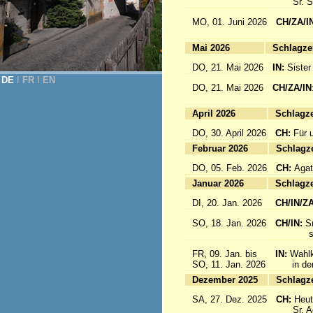
Sr. Sab
MO, 01. Juni 2026
CH/ZA/I
for 
Mai 2026
Sc
DO, 21. Mai 2026
IN:
Sister
DE
Ι
FR
Ι
EN
DO, 21. Mai 2026
CH/ZA/IN
für da
April 2026
Sc
DO, 30. April 2026
CH:
Für 
Februar 2026
Sc
DO, 05. Feb. 2026
CH:
Agat
Januar 2026
Sc
DI, 20. Jan. 2026
CH/IN/Z
SO, 18. Jan. 2026
CH/IN:
S
sind a
FR, 09. Jan. bis
IN:
Wahlk
SO, 11. Jan. 2026
in der 
Dezember 2025
Sc
SA, 27. Dez. 2025
CH:
Heut
Sr. Aqu