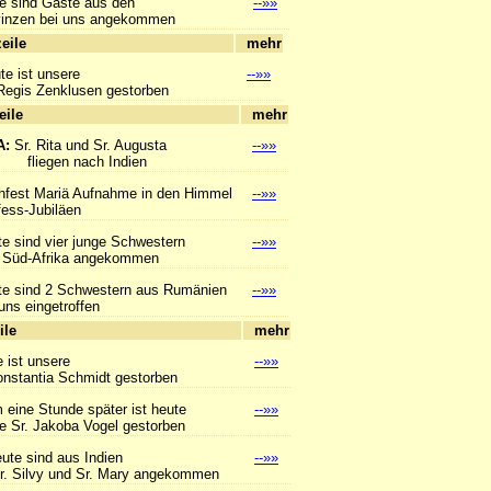
e sind Gäste aus den
--»»
en bei uns angekommen
hlagzeile
mehr
te ist unsere
--»»
gis Zenklusen gestorben
hlagzeile
mehr
A:
Sr. Rita und Sr. Augusta
--»»
en nach Indien
hfest Mariä Aufnahme in den Himmel
--»»
s-Jubiläen
e sind vier junge Schwestern
--»»
d-Afrika angekommen
te sind 2 Schwestern aus Rumänien
--»»
 eingetroffen
hlagzeile
mehr
 ist unsere
--»»
tantia Schmidt gestorben
eine Stunde später ist heute
--»»
r. Jakoba Vogel gestorben
ute sind aus Indien
--»»
vy und Sr. Mary angekommen