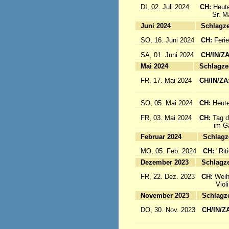
DI, 02. Juli 2024
CH:
Heute
Sr. Mari
Juni 2024
Sc
SO, 16. Juni 2024
CH:
Feri
SA, 01. Juni 2024
CH/IN/Z
Mai 2024
Sc
FR, 17. Mai 2024
CH/IN/ZA
flieg
SO, 05. Mai 2024
CH:
Heute
FR, 03. Mai 2024
CH:
Tag d
im Gäst
Februar 2024
Sc
MO, 05. Feb. 2024
CH:
"Rit
Dezember 2023
Sc
FR, 22. Dez. 2023
CH:
Weih
Violinkl
November 2023
Sc
DO, 30. Nov. 2023
CH/IN/Z
Abrei