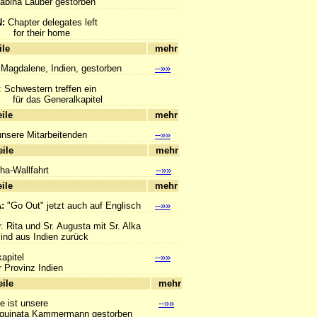
ina Lauber gestorben
N:
Chapter delegates left
their home
hlagzeile
mehr
 Magdalene, Indien, gestorben
--»»
: Schwestern treffen ein
s Generalkapitel
hlagzeile
mehr
unsere Mitarbeitenden
--»»
hlagzeile
mehr
ha-Wallfahrt
--»»
hlagzeile
mehr
A:
"Go Out" jetzt auch auf Englisch
--»»
r. Rita und Sr. Augusta mit Sr. Alka
us Indien zurück
apitel
--»»
Provinz Indien
hlagzeile
mehr
e ist unsere
--»»
inata Kammermann gestorben