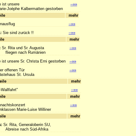
 ist unsere
--»»
e-Joèphe Kalbermatten gestorben
hlagzeile
mehr
enausflug
--»»
A:
Sie sind zurück !!
--»»
hlagzeile
mehr
:
Sr. Rita und Sr. Augusta
--»»
en nach Rumänien
 ist unsere Sr. Christa Erni gestorben
--»»
er offenen Tür
--»»
ehaus St. Ursula
hlagzeile
mehr
i-Wallfahrt"
--»»
hlagzeile
mehr
nachtskonzert
--»»
assen Marie-Luise Williner
hlagzeile
mehr
A:
Sr. Rita, Generaloberin SU,
se nach Süd-Afrika