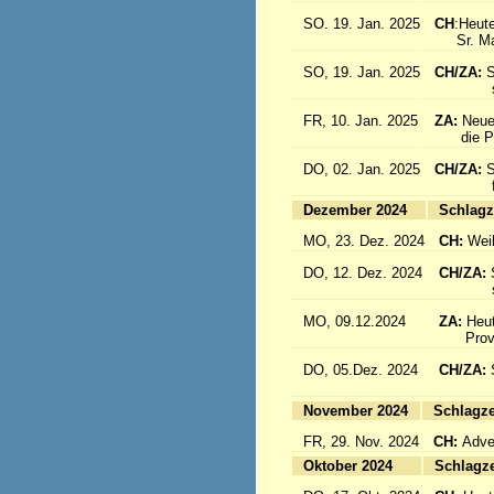
SO. 19. Jan. 2025
CH
:Heute
Sr. Marc
SO, 19. Jan. 2025
CH/ZA:
S
sind a
FR, 10. Jan. 2025
ZA:
Neue
die Pro
DO, 02. Jan. 2025
CH/ZA:
S
fliege
Dezember 2024
Sc
MO, 23. Dez. 2024
CH:
Wei
DO, 12. Dez. 2024
CH/ZA:
schöne
MO, 09.12.2024
ZA:
Heut
Provin
DO, 05.Dez. 2024
CH/ZA:
fliege
November 2024
Sc
FR, 29. Nov. 2024
CH:
Adven
Oktober 2024
Sc