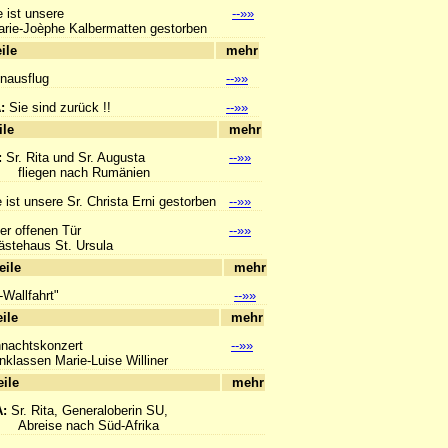
 ist unsere
--»»
e-Joèphe Kalbermatten gestorben
hlagzeile
mehr
enausflug
--»»
A:
Sie sind zurück !!
--»»
hlagzeile
mehr
:
Sr. Rita und Sr. Augusta
--»»
en nach Rumänien
 ist unsere Sr. Christa Erni gestorben
--»»
er offenen Tür
--»»
ehaus St. Ursula
hlagzeile
mehr
i-Wallfahrt"
--»»
hlagzeile
mehr
nachtskonzert
--»»
assen Marie-Luise Williner
hlagzeile
mehr
A:
Sr. Rita, Generaloberin SU,
se nach Süd-Afrika