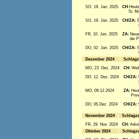
SO. 19. Jan. 2025
CH
:Heute
Sr. Marc
SO, 19. Jan. 2025
CH/ZA:
S
sind a
FR, 10. Jan. 2025
ZA:
Neue
die Pro
DO, 02. Jan. 2025
CH/ZA:
S
fliege
Dezember 2024
Sc
MO, 23. Dez. 2024
CH:
Wei
DO, 12. Dez. 2024
CH/ZA:
schöne
MO, 09.12.2024
ZA:
Heut
Provin
DO, 05.Dez. 2024
CH/ZA:
fliege
November 2024
Sc
FR, 29. Nov. 2024
CH:
Adven
Oktober 2024
Sc