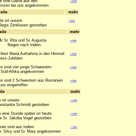
e sind Gäste aus den
--»»
en bei uns angekommen
hlagzeile
mehr
te ist unsere
--»»
gis Zenklusen gestorben
hlagzeile
mehr
A:
Sr. Rita und Sr. Augusta
--»»
en nach Indien
hfest Mariä Aufnahme in den Himmel
--»»
s-Jubiläen
e sind vier junge Schwestern
--»»
d-Afrika angekommen
te sind 2 Schwestern aus Rumänien
--»»
 eingetroffen
hlagzeile
mehr
 ist unsere
--»»
tantia Schmidt gestorben
eine Stunde später ist heute
--»»
r. Jakoba Vogel gestorben
ute sind aus Indien
--»»
vy und Sr. Mary angekommen