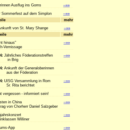
rinnen Ausflug ins Goms
--»»
 Sommerfest auf dem Simplon
--»»
hlagzeile
mehr
Ankunft von St. Mary Shange
--»»
hlagzeile
mehr
ht hinaus"
--»»
Vernissage
N:
Jährliches Föderationstreffen
--»»
Brig
N:
Ankunft der Generaloberinnen
er Föderation
N:
UISG Versammlung in Rom
--»»
ita berichtet
t vergessen - informiert sein!
--»»
sten in China
--»»
 von Chorherr Daniel Salzgeber
hjahrskonzert
--»»
lassen Williner
tums-App
--»»