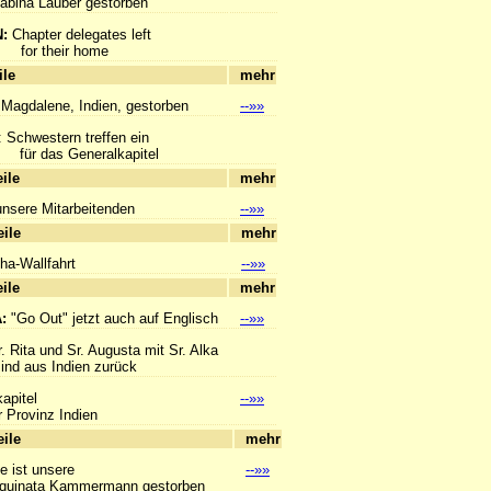
ina Lauber gestorben
N:
Chapter delegates left
their home
hlagzeile
mehr
 Magdalene, Indien, gestorben
--»»
: Schwestern treffen ein
s Generalkapitel
hlagzeile
mehr
unsere Mitarbeitenden
--»»
hlagzeile
mehr
ha-Wallfahrt
--»»
hlagzeile
mehr
A:
"Go Out" jetzt auch auf Englisch
--»»
r. Rita und Sr. Augusta mit Sr. Alka
us Indien zurück
apitel
--»»
Provinz Indien
hlagzeile
mehr
e ist unsere
--»»
inata Kammermann gestorben