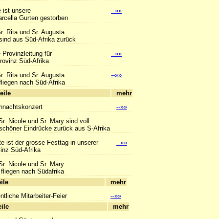
 ist unsere
--»»
ella Gurten gestorben
r. Rita und Sr. Augusta
us Süd-Afrika zurück
 Provinzleitung für
--»»
vinz Süd-Afrika
r. Rita und Sr. Augusta
--»»
n nach Süd-Afrika
hlagzeile
mehr
hnachtskonzert
--»»
Sr. Nicole und Sr. Mary sind voll
r Eindrücke zurück aus S-Afrika
e ist der grosse Festtag in unserer
--»»
z Süd-Afrika
Sr. Nicole und Sr. Mary
n nach Südafrika
hlagzeile
mehr
tliche Mitarbeiter-Feier
--»»
hlagzeile
mehr