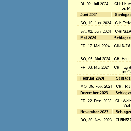
DI, 02. Juli 2024
CH:
Heute
Sr. Mari
Juni 2024
Sc
SO, 16. Juni 2024
CH:
Feri
SA, 01. Juni 2024
CH/IN/Z
Mai 2024
Sc
FR, 17. Mai 2024
CH/IN/ZA
flieg
SO, 05. Mai 2024
CH:
Heute
FR, 03. Mai 2024
CH:
Tag d
im Gäst
Februar 2024
Sc
MO, 05. Feb. 2024
CH:
"Rit
Dezember 2023
Sc
FR, 22. Dez. 2023
CH:
Weih
Violinkl
November 2023
Sc
DO, 30. Nov. 2023
CH/IN/Z
Abrei