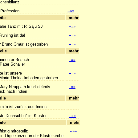
enbilanz
 Profession
--»»
hlagzeile
mehr
aler Tanz mit P. Saju SJ
--»»
rühling ist da!
--»»
r Bruno Gmür ist gestorben
--»»
hlagzeile
mehr
minenter Besuch
--»»
ter Schaller
e ist unsere
--»»
ia-Thekla Imboden gestorben
Mary Nirappath kehrt definitv
--»»
 nach Indien
hlagzeile
mehr
Arpita ist zurück aus Indien
ste Donnschtig" im Kloster
--»»
hlagzeile
mehr
ristig mitgeteilt:
--»»
Orgelkonzert in der Klosterkirche