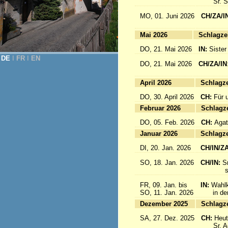
Sr. Sab
MO, 01. Juni 2026
CH/ZA/I
for 
Mai 2026
Sc
DO, 21. Mai 2026
IN:
Sister
DE
Ι
FR
Ι
EN
DO, 21. Mai 2026
CH/ZA/IN
für da
April 2026
Sc
DO, 30. April 2026
CH:
Für 
Februar 2026
Sc
DO, 05. Feb. 2026
CH:
Agat
Januar 2026
Sc
DI, 20. Jan. 2026
CH/IN/Z
SO, 18. Jan. 2026
CH/IN:
S
sind a
FR, 09. Jan. bis
IN:
Wahlk
SO, 11. Jan. 2026
in der 
Dezember 2025
Sc
SA, 27. Dez. 2025
CH:
Heut
Sr. Aqu