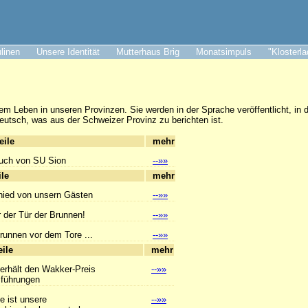
ulinen
Unsere Identität
Mutterhaus Brig
Monatsimpuls
"Klosterl
em Leben in unseren Provinzen. Sie werden in der Sprache veröffentlicht, in d
eutsch, was aus der Schweizer Provinz zu berichten ist.
hlagzeile
mehr
uch von SU Sion
--»»
hlagzeile
mehr
ied von unsern Gästen
--»»
or der Tür der Brunnen!
--»»
unnen vor dem Tore ...
--»»
hlagzeile
mehr
 erhält den Wakker-Preis
--»»
hrungen
e ist unsere
--»»