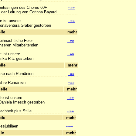
ntssingen des Chores 60+
--»»
er Leitung von Corinna Bayard
e ist unsere
--»»
aventura Graber gestorben
hlagzeile
mehr
eihnachtliche Feier
--»»
eren Mitarbeitenden
e ist unsere
--»»
ka Ritz gestorben
hlagzeile
mehr
ise nach Rumänien
--»»
ahre Rumänien
--»»
hlagzeile
mehr
te ist unsere
--»»
niela Imesch gestorben
achheit plus Stille
--»»
hlagzeile
mehr
essjubiläen
--»»
hlagzeile
mehr