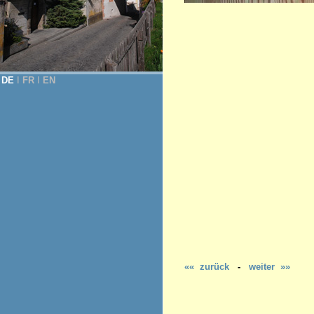
DE
Ι
FR
Ι
EN
«« zurück
-
weiter »»