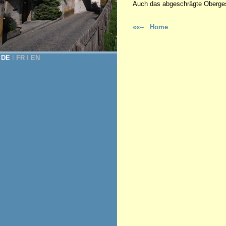
Auch das abgeschrägte Oberges
««-- Home
DE
Ι
FR
Ι
EN