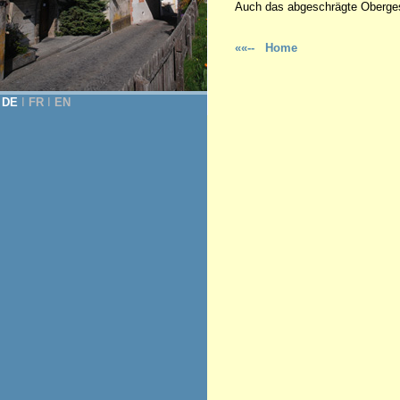
Auch das abgeschrägte Oberges
««-- Home
DE
Ι
FR
Ι
EN