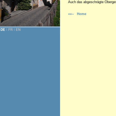
Auch das abgeschrägte Oberges
««-- Home
DE
Ι
FR
Ι
EN