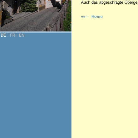
Auch das abgeschrägte Oberges
««-- Home
DE
Ι
FR
Ι
EN