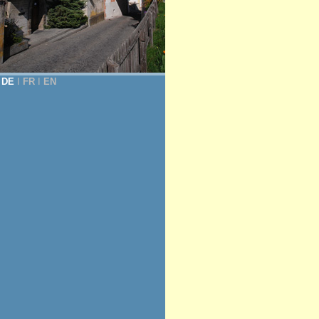
DE
Ι
FR
Ι
EN