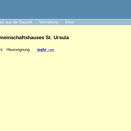
es aus der Bauzeit
Vermietung
Infos
einschaftshauses St. Ursula
hr
Haussegnung
mehr --»»