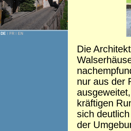
DE
Ι
FR
Ι
EN
Die Architek
Walserhäuse
nachempfunde
nur aus der
ausgeweitet,
kräftigen Ru
sich deutli
der Umgebung