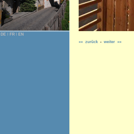
DE
Ι
FR
Ι
EN
«« zurück
-
weiter »»