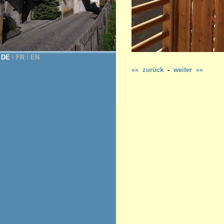
DE
Ι
FR
Ι
EN
«« zurück
-
weiter »»