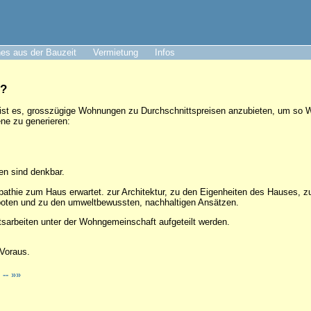
es aus der Bauzeit
Vermietung
Infos
r?
ist es, grosszügige Wohnungen zu Durchschnittspreisen anzubieten, um so
ne zu generieren:
n sind denkbar.
pathie zum Haus erwartet. zur Architektur, zu den Eigenheiten des Hauses, 
oten und zu den umweltbewussten, nachhaltigen Ansätzen.
tsarbeiten unter der Wohngemeinschaft aufgeteilt werden.
Voraus.
n
-- »»