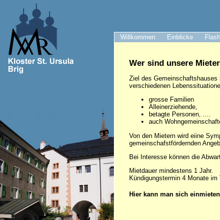
Willkommen
Einblicke
Flash
Wer sind unsere Miete
Ziel des Gemeinschaftshauses 
verschiedenen Lebenssituatione
grosse Familien
Alleinerziehende,
betagte Personen, ....
auch Wohngemeinschafte
Von den Mietern wird eiine Sym
gemeinschafstfördernden Angeb
Bei Interesse können die Abwar
Mietdauer mindestens 1 Jahr.
Kündigungstermin 4 Monate im 
Hier kann man sich einmiete