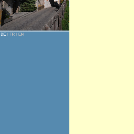
DE
Ι
FR
Ι
EN