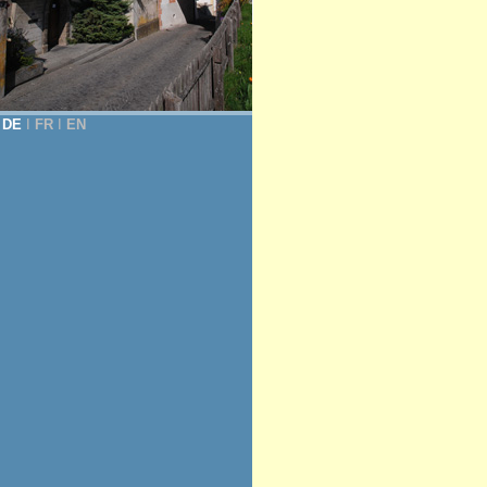
DE
Ι
FR
Ι
EN