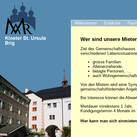
Willkommen
Einblicke
Flash
Wer sind unsere Miete
Ziel des Gemeinschaftshauses 
verschiedenen Lebenssituatione
grosse Familien
Alleinerziehende,
betagte Personen, ....
auch Wohngemeinschafte
Von den Mietern wird eiine Sym
gemeinschafstfördernden Angeb
Bei Interesse können die Abwar
Mietdauer mindestens 1 Jahr.
Kündigungstermin 4 Monate im 
Hier kann man sich einmiete