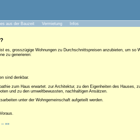
es aus der Bauzeit
Vermietung
Infos
r?
ist es, grosszügige Wohnungen zu Durchschnittspreisen anzubieten, um so
ne zu generieren:
n sind denkbar.
pathie zum Haus erwartet. zur Architektur, zu den Eigenheiten des Hauses, 
oten und zu den umweltbewussten, nachhaltigen Ansätzen.
tsarbeiten unter der Wohngemeinschaft aufgeteilt werden.
Voraus.
n
-- »»