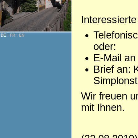
Interessierte
Telefonis
DE
Ι
FR
Ι
EN
oder:
E-Mail an
Brief an: 
Simplonst
Wir freuen u
mit Ihnen.