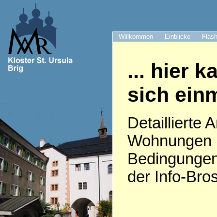
Willkommen
Einblicke
Flash
... hier 
sich ein
Detaillierte
Wohnungen u
Bedingungeni
der Info-Bro