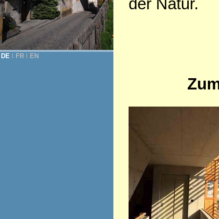
der Natur.
DE
Ι
FR
Ι
EN
Zum 