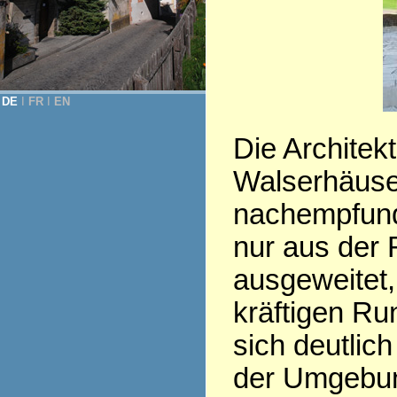
DE
Ι
FR
Ι
EN
Die Architek
Walserhäuse
nachempfunde
nur aus der
ausgeweitet,
kräftigen Ru
sich deutli
der Umgebung