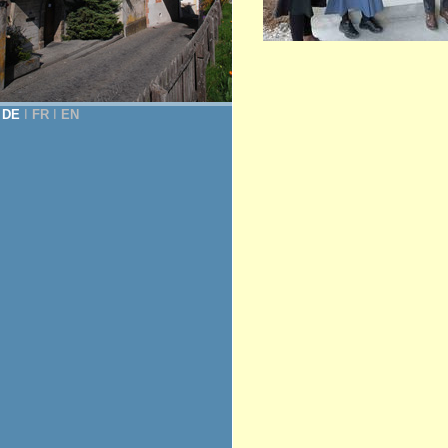
DE
Ι
FR
Ι
EN