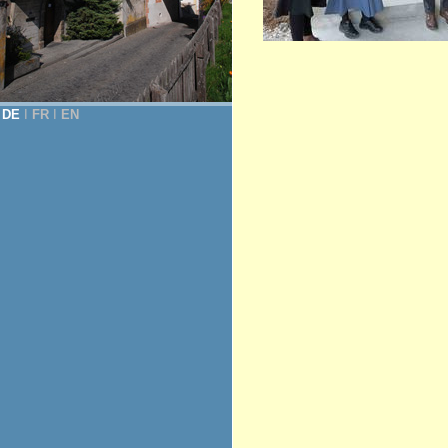
DE
Ι
FR
Ι
EN