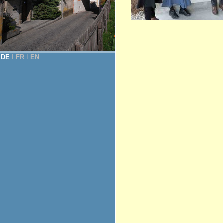
DE
Ι
FR
Ι
EN