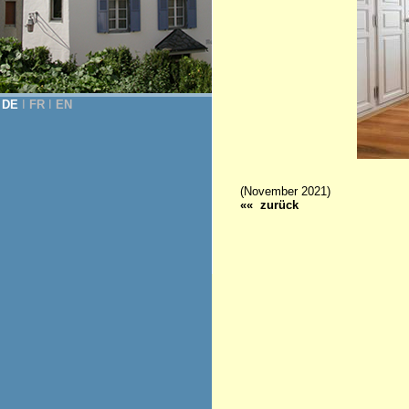
DE
Ι
FR
Ι
EN
(November 2021)
«« zurück