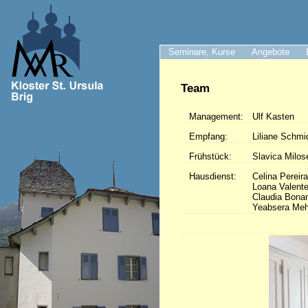
Seminare, Kurse
Angebote
Team
Management:
Ulf Kasten
Empfang:
Liliane Schmi
Frühstück:
Slavica Milos
Hausdienst:
Celina Pereir
Loana Valent
Claudia Bona
Yeabsera Meh