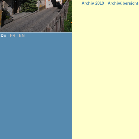
Archiv 2019
Archivübersicht
DE
Ι
FR
Ι
EN