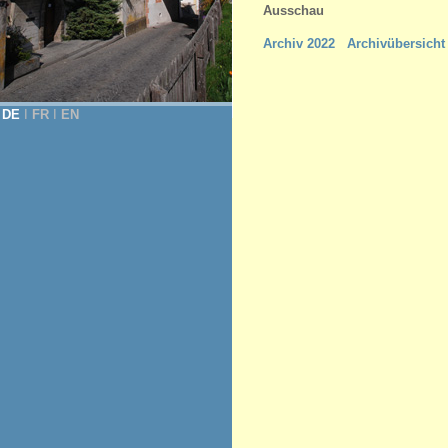
Ausschau
Archiv 2022
Archivübersicht
DE
Ι
FR
Ι
EN