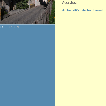
Ausschau
Archiv 2022
Archivübersicht
DE
Ι
FR
Ι
EN