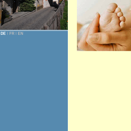
DE
Ι
FR
Ι
EN