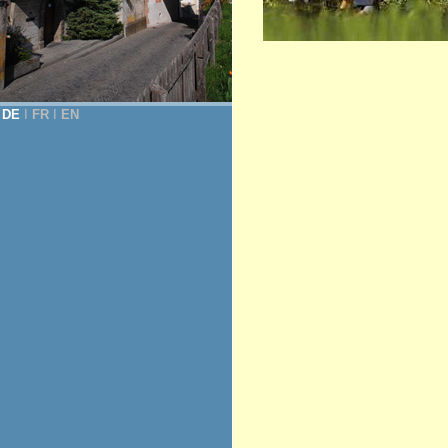
DE
Ι
FR
Ι
EN