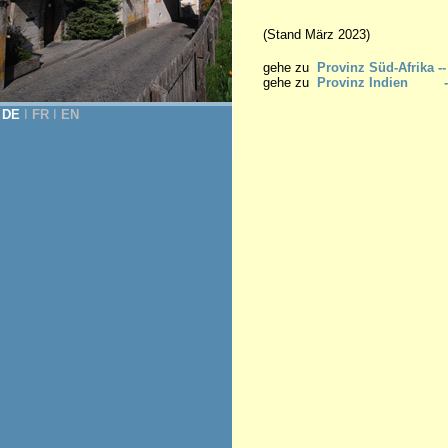
(Stand März 2023)
gehe zu
Provinz Süd-Afrika --
gehe zu
Provinz Indien --
DE
Ι
FR
Ι
EN