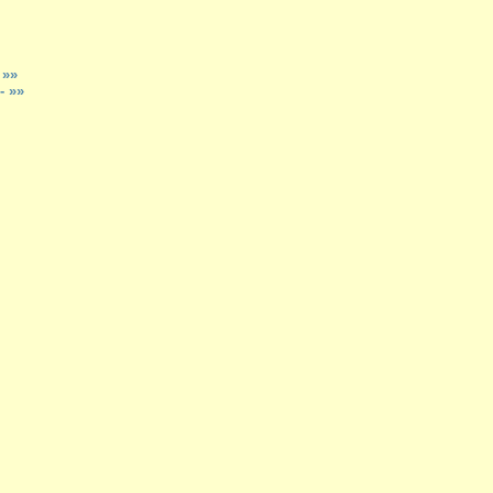
 »»
 »»