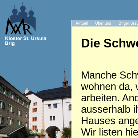
Aktuell
Über uns
Briger Urs
Die Schwe
Manche Sch
wohnen da, 
arbeiten. An
ausserhalb i
Hauses anges
Wir listen hie