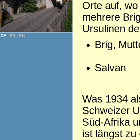
Orte auf, wo
mehrere Bri
Ursulinen d
DE
Ι
FR
Ι
EN
Brig, Mut
Salvan
Was 1934 als
Schweizer Ur
Süd-Afrika u
ist längst z