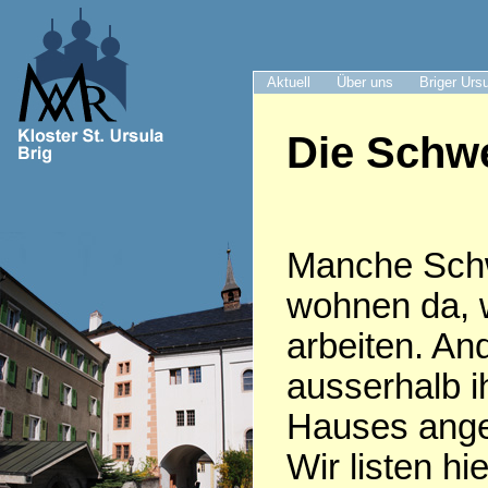
Aktuell
Über uns
Briger Urs
Die Schwe
Manche Sch
wohnen da, 
arbeiten. An
ausserhalb i
Hauses anges
Wir listen hie