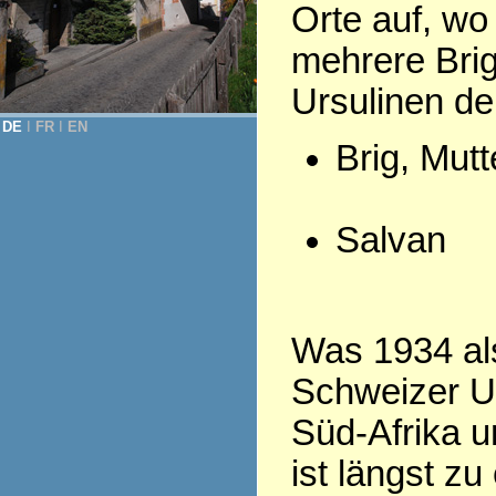
Orte auf, wo
mehrere Bri
Ursulinen d
DE
Ι
FR
Ι
EN
Brig, Mut
Salvan
Was 1934 als
Schweizer Ur
Süd-Afrika u
ist längst z