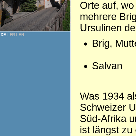
Orte auf, wo
mehrere Bri
Ursulinen d
DE
Ι
FR
Ι
EN
Brig, Mut
Salvan
Was 1934 als
Schweizer Ur
Süd-Afrika u
ist längst z