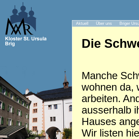
Aktuell
Über uns
Briger Urs
Die Schwe
Manche Sch
wohnen da, 
arbeiten. An
ausserhalb i
Hauses anges
Wir listen hie