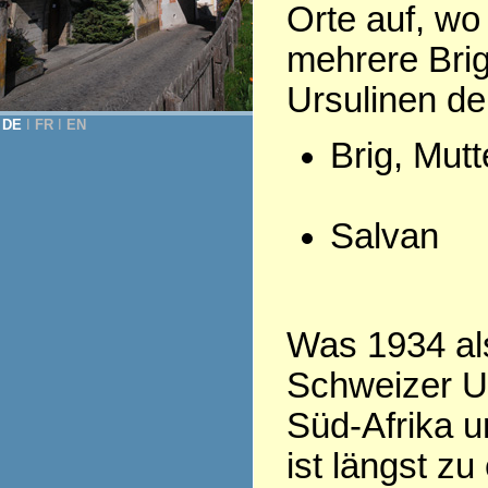
Orte auf, wo
mehrere Bri
Ursulinen d
DE
Ι
FR
Ι
EN
Brig, Mut
Salvan
Was 1934 als
Schweizer Ur
Süd-Afrika u
ist längst z