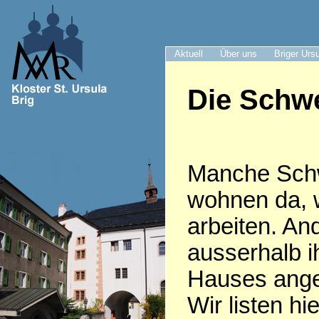
Aktuell
Über uns
Briger Urs
Die Schwe
Manche Sch
wohnen da, 
arbeiten. An
ausserhalb i
Hauses anges
Wir listen hie