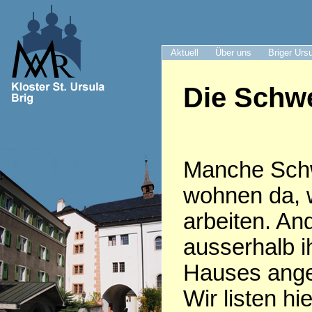
Aktuell
Über uns
Briger Urs
Die Schwe
Manche Sch
wohnen da, 
arbeiten. An
ausserhalb i
Hauses anges
Wir listen hie