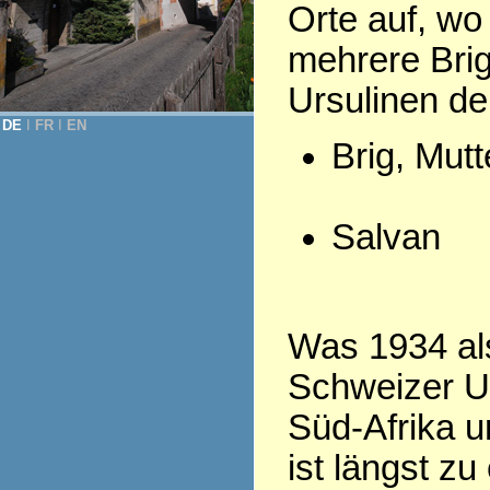
Orte auf, wo
mehrere Bri
Ursulinen d
DE
Ι
FR
Ι
EN
Brig, Mut
Salvan
Was 1934 als
Schweizer Ur
Süd-Afrika u
ist längst z