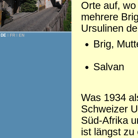
Orte auf, wo
mehrere Bri
Ursulinen d
DE
Ι
FR
Ι
EN
Brig, Mut
Salvan
Was 1934 als
Schweizer Ur
Süd-Afrika u
ist längst z