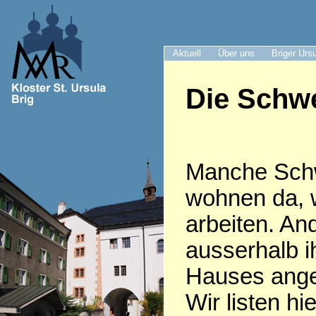
Aktuell
Über uns
Briger Urs
Die Schwe
Manche Sch
wohnen da, 
arbeiten. An
ausserhalb i
Hauses anges
Wir listen hie