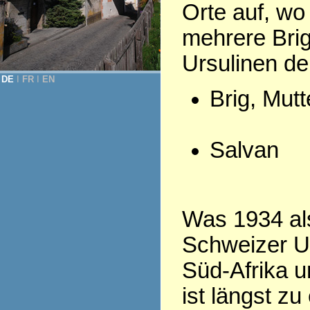
Orte auf, wo
mehrere Bri
Ursulinen d
DE
Ι
FR
Ι
EN
Brig, Mut
Salvan
Was 1934 als
Schweizer Ur
Süd-Afrika u
ist längst z