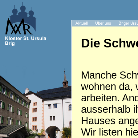
Aktuell
Über uns
Briger Urs
Die Schwe
Manche Sch
wohnen da, 
arbeiten. An
ausserhalb i
Hauses anges
Wir listen hie