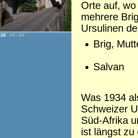
Orte auf, wo
mehrere Bri
Ursulinen d
DE
Ι
FR
Ι
EN
Brig, Mut
Salvan
Was 1934 als
Schweizer Ur
Süd-Afrika u
ist längst z