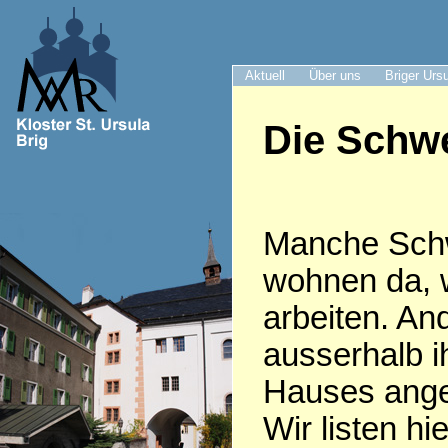
Aktuell
Über uns
Briger Urs
Die Schwe
Manche Sch
wohnen da, 
arbeiten. An
ausserhalb i
Hauses anges
Wir listen hie