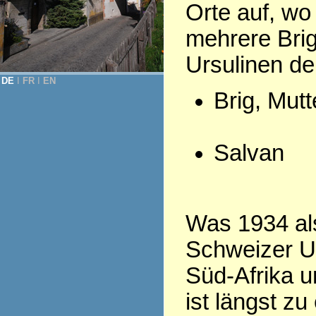
Orte auf, wo
mehrere Bri
Ursulinen d
DE
Ι
FR
Ι
EN
Brig, Mut
Salvan
Was 1934 als
Schweizer Ur
Süd-Afrika u
ist längst z