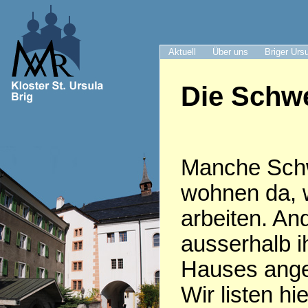
Aktuell
Über uns
Briger Urs
Die Schwe
Manche Sch
wohnen da, 
arbeiten. An
ausserhalb i
Hauses anges
Wir listen hie