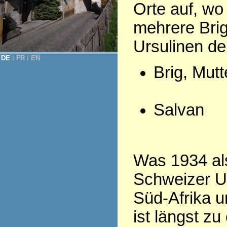
Orte auf, wo
mehrere Bri
Ursulinen d
DE
Ι
FR
Ι
EN
Brig, Mut
Salvan
Was 1934 als
Schweizer Ur
Süd-Afrika u
ist längst z