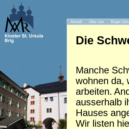
Aktuell
Über uns
Briger Urs
Die Schwe
Manche Sch
wohnen da, 
arbeiten. An
ausserhalb i
Hauses anges
Wir listen hie