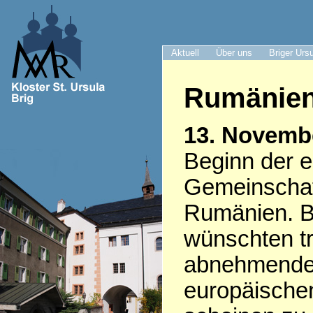
Aktuell
Über uns
Briger Urs
Rumänie
13. Novemb
Beginn der e
Gemeinschaft
Rumänien. Br
wünschten tr
abnehmenden
europäischen