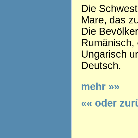
Die Schweste
Mare, das z
Die Bevölker
Rumänisch, e
Ungarisch u
Deutsch.
mehr »»
«« oder zur