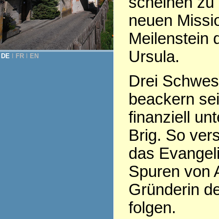
scheinen zu 
neuen Missio
Meilenstein d
Ursula.
DE
Ι
FR
Ι
EN
Drei Schwest
beackern sei
finanziell un
Brig. So ve
das Evangeli
Spuren von 
Gründerin de
folgen.