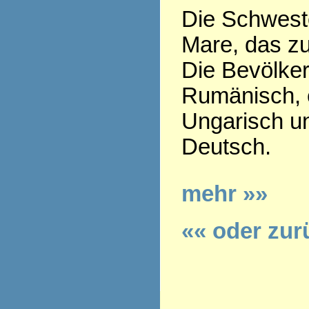
Die Schweste
Mare, das z
Die Bevölker
Rumänisch, e
Ungarisch u
Deutsch.
mehr »»
«« oder zur