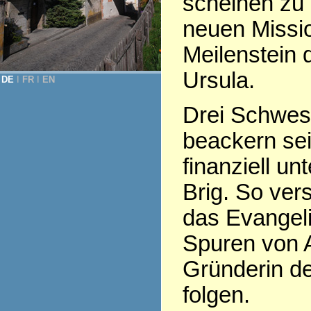
scheinen zu 
neuen Missio
Meilenstein d
Ursula.
DE
Ι
FR
Ι
EN
Drei Schwest
beackern sei
finanziell un
Brig. So ve
das Evangeli
Spuren von 
Gründerin de
folgen.