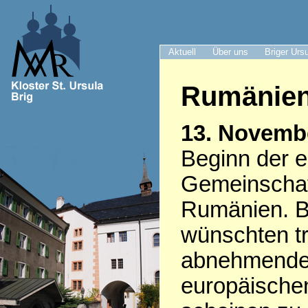
Aktuell
Über uns
Briger Urs
Rumänie
13. Novemb
Beginn der e
Gemeinschaft
Rumänien. Br
wünschten tr
abnehmenden
europäischen