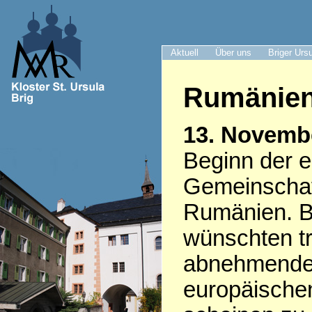
Aktuell
Über uns
Briger Urs
Rumänie
13. Novemb
Beginn der e
Gemeinschaft
Rumänien. Br
wünschten tr
abnehmenden
europäischen