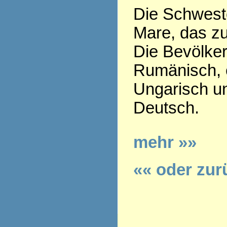
Die Schweste
Mare, das z
Die Bevölker
Rumänisch, e
Ungarisch u
Deutsch.
mehr »»
«« oder zur