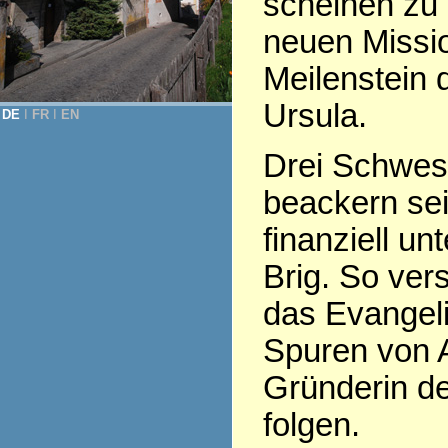
scheinen zu 
neuen Missio
Meilenstein d
Ursula.
DE
Ι
FR
Ι
EN
Drei Schwest
beackern sei
finanziell un
Brig. So ve
das Evangeli
Spuren von 
Gründerin de
folgen.